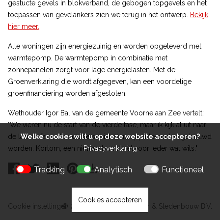
gestucte gevels in blokverband, de gebogen topgevels en het
toepassen van gevelankers zien we terug in het ontwerp.
Bekijk
hier meer.
Alle woningen zijn energiezuinig en worden opgeleverd met
warmtepomp. De warmtepomp in combinatie met
zonnepanelen zorgt voor lage energielasten. Met de
Groenverklaring die wordt afgegeven, kan een voordelige
groenfinanciering worden afgesloten.
Wethouder Igor Bal van de gemeente Voorne aan Zee vertelt:
"We vieren nu de start van de vierde fase, maar ik kijk al uit naar
de laatste fase, als ook de sociale huurappartementen gebouwd
Welke cookies wilt u op deze website accepteren?
worden. Kortom, een nieuwe buurt met voor ieder wat wils."
Privacyverklaring
Tracking
Analytisch
Functioneel
Cookies accepteren
Cookie instellingen
© 2026 Kokon Architectuur & Stedenbouw B.V.