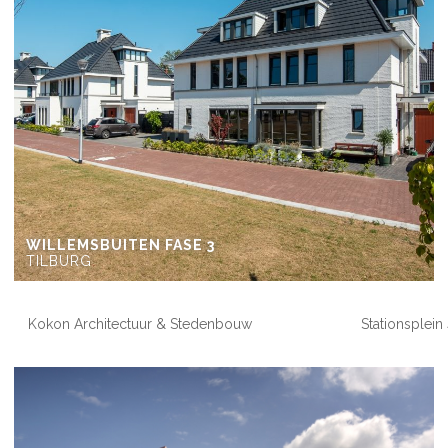
WILLEMSBUITEN FASE 3
TILBURG
Kokon Architectuur & Stedenbouw
Stationsplei