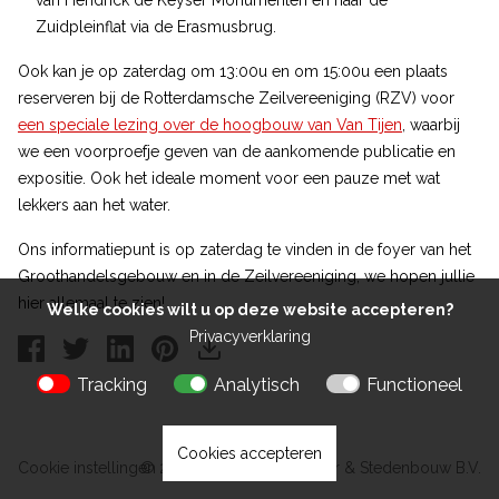
van Hendrick de Keyser Monumenten en naar de
Zuidpleinflat via de Erasmusbrug.
Ook kan je op zaterdag om 13:00u en om 15:00u een plaats
reserveren bij de Rotterdamsche Zeilvereeniging (RZV) voor
een speciale lezing over de hoogbouw van Van Tijen
, waarbij
we een voorproefje geven van de aankomende publicatie en
expositie. Ook het ideale moment voor een pauze met wat
lekkers aan het water.
Ons informatiepunt is op zaterdag te vinden in de foyer van het
Groothandelsgebouw en in de Zeilvereeniging, we hopen jullie
hier allemaal te zien!
Welke cookies wilt u op deze website accepteren?
Privacyverklaring
Tracking
Analytisch
Functioneel
Cookies accepteren
Cookie instellingen
© 2026 Kokon Architectuur & Stedenbouw B.V.