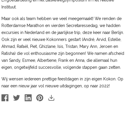
Erfgoedafdeling en het Baskewegsymposium in Het Nieuwe
Instituut.
Maar ook als team hebben we veel meegemaakt! We renden de
Rotterdamse Marathon en vierden Secretaressedag, we hadden
excursies in Nederland en de jaarlijkse trip, deze keer naar Berlijn.
Ook zijn er veel nieuwe Kokonners gestart (André, Arvid, Estelle,
Ahmad, Rafaël, Piet, Ghizlane, Isis, Tristan, Mary Ann, Jeroen en
Ratisha) die vol enthousiasme zijn begonnen! We namen afscheid
van Sandy, Esmee, Albertiene, Frank en Anna, die allemaal hun
eigen, ongetwijfeld succesvolle, volgende stappen gaan zetten.
Wij wensen iedereen prettige feestdagen in zijn eigen Kokon. Op
naar een nieuw jaar vol nieuwe uitdagingen, op naar 2022!