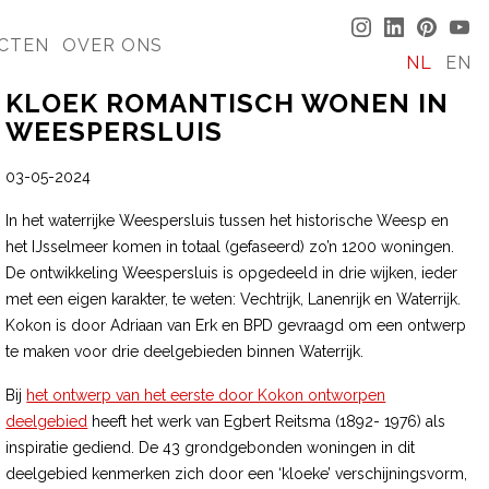
CTEN
OVER ONS
NL
EN
KLOEK ROMANTISCH WONEN IN
WEESPERSLUIS
03-05-2024
In het waterrijke Weespersluis tussen het historische Weesp en
het IJsselmeer komen in totaal (gefaseerd) zo’n 1200 woningen.
De ontwikkeling Weespersluis is opgedeeld in drie wijken, ieder
met een eigen karakter, te weten: Vechtrijk, Lanenrijk en Waterrijk.
Kokon is door Adriaan van Erk en BPD gevraagd om een ontwerp
te maken voor drie deelgebieden binnen Waterrijk.
Bij
het ontwerp van het eerste door Kokon ontworpen
deelgebied
heeft het werk van Egbert Reitsma (1892- 1976) als
inspiratie gediend. De 43 grondgebonden woningen in dit
deelgebied kenmerken zich door een ‘kloeke’ verschijningsvorm,