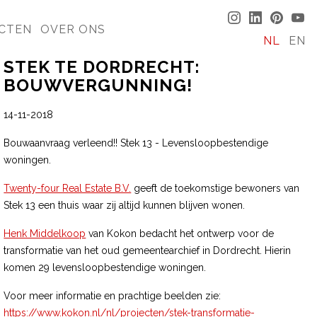
CTEN
OVER ONS
NL
EN
STEK TE DORDRECHT:
BOUWVERGUNNING!
14-11-2018
Bouwaanvraag verleend!! Stek 13 - Levensloopbestendige
woningen.
Twenty-four Real Estate B.V.
geeft de toekomstige bewoners van
Stek 13 een thuis waar zij altijd kunnen blijven wonen.
Henk Middelkoop
van Kokon bedacht het ontwerp voor de
transformatie van het oud gemeentearchief in Dordrecht. Hierin
komen 29 levensloopbestendige woningen.
Voor meer informatie en prachtige beelden zie:
https://www.kokon.nl/nl/projecten/stek-transformatie-