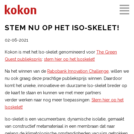
STEM NU OP HET ISO-SKELET!
02-06-2021
Kokon is met het Iso-skelet genomineerd voor
The Green
Quest publieksprijs
:
stem hier op het Isoskelet!
Na het winnen van de
Rabobank Innovation Challenge
, willen we
nu ook graag deze prachtige publieksprijs winnen. Daardoor
komt het unieke, innovatieve en duurzame Iso-skelet breder op
de kaart te staan en kunnen we met meer partners
verder werken naar nog meer toepassingen.
Stem hier op het
Isoskelet!
Iso-skelet is een vacumeerbare, dynamische isolatie, gemaakt
van constructief metamateriaal in een membraan dat naar
gelang de klimatologische omstandigheden vacuüm getrokken