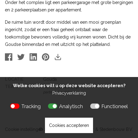
Onder het complex ligt een parkeergarage met grote bergingen
en 2 parkeerplaatsen per appartement.
De ruime tuin wordt door middel van een mooi groenplan
ingericht, zodat er een fraai geheel ontstaat waar de
toekomstige bewoners volledig vrij kunnen wonen. Dicht bij de
Goudse binnenstad en met uitzicht op het platteland.
LOCATIE
Gouda
Welke cookies wilt u op deze website accepteren?
TEAM
Henk Middelkoop
partner / architect
Privacyverklaring
Tracking
Analytisch
Functioneel
Cookies accepteren
Cookie instellingen
© 2026 Kokon Architectuur & Stedenbouw B.V.