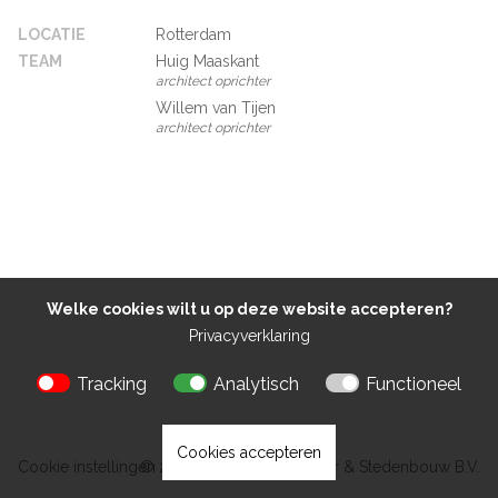
LOCATIE
Rotterdam
TEAM
Huig Maaskant
architect oprichter
Willem van Tijen
architect oprichter
Welke cookies wilt u op deze website accepteren?
Privacyverklaring
Tracking
Analytisch
Functioneel
Cookies accepteren
Cookie instellingen
© 2026 Kokon Architectuur & Stedenbouw B.V.