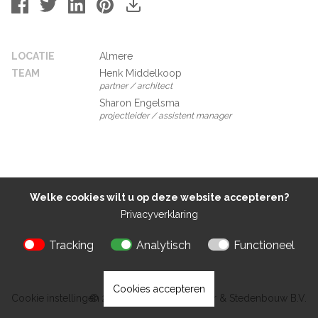
LOCATIE
Almere
TEAM
Henk Middelkoop
partner / architect
Sharon Engelsma
projectleider / assistent manager
Welke cookies wilt u op deze website accepteren?
Privacyverklaring
Tracking
Analytisch
Functioneel
Cookies accepteren
Cookie instellingen
© 2026 Kokon Architectuur & Stedenbouw B.V.