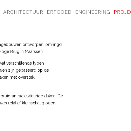
ARCHITECTUUR
ERFGOED
ENGINEERING
PROJE
tengebouwen ontworpen, omringd
Hoge Brug in Maarssen.
vat verschillende typen
wen zijn gebaseerd op de
daken met overstek,
ruin-antracietkleurige daken. De
en relatief kleinschalig ogen.