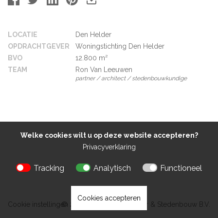
LOCATIE
Den Helder
OPDRACHTGEVER
Woningstichting Den Helder
BVO
12.800 m²
TEAM
Ron Van Leeuwen
partner / architect / stedenbouwkundige
Welke cookies wilt u op deze website accepteren?
Privacyverklaring
Tracking
Analytisch
Functioneel
Cookies accepteren
Cookie instellingen
© 2026 Kokon Architectuur & Stedenbouw B.V.