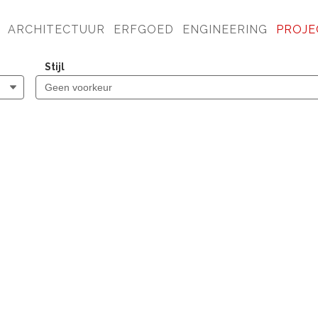
ARCHITECTUUR
ERFGOED
ENGINEERING
PROJE
Stijl
VAKANTIEPARK MOLENW
OTTOLAND
LAB-07 FLOHO CYBERTU
OVERAL