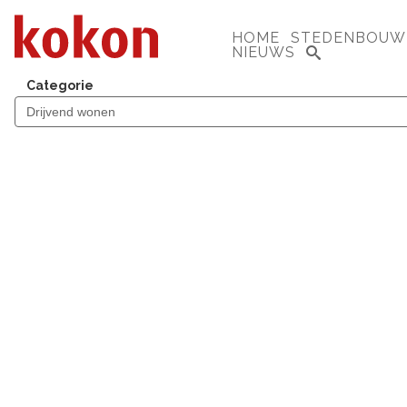
HOME
STEDENBOUW
NIEUWS
Categorie
HORTUS ANCKER
FLORIADE, ALMERE
DRIE PASSIEVE WATERVILLA’S
GOUDA