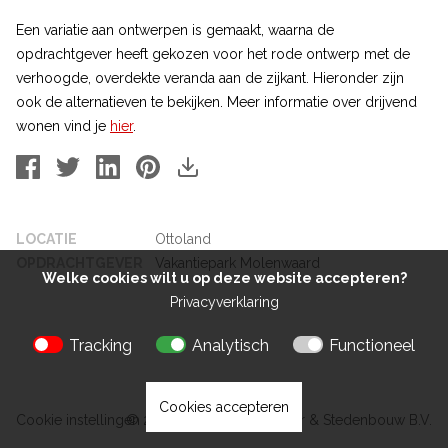
Een variatie aan ontwerpen is gemaakt, waarna de
opdrachtgever heeft gekozen voor het rode ontwerp met de
verhoogde, overdekte veranda aan de zijkant. Hieronder zijn
ook de alternatieven te bekijken. Meer informatie over drijvend
wonen vind je
hier
.
LOCATIE
Ottoland
OPDRACHTGEVER
Vakantiepark Molenwaard
Welke cookies wilt u op deze website accepteren?
Privacyverklaring
Tracking
Analytisch
Functioneel
Cookies accepteren
Cookie instellingen
© 2026 Kokon Architectuur & Stedenbouw B.V.