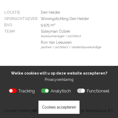
LOCATIE
Den Helder
OPDRACHTGEVER
Woningstichting Den Helder
BVO
9.975 m²
TEAM
Süleyman Özbek
bureaumanager / architect
Ron Van Leeuwen
partner / architect / stedenbouwkundige
Welke cookies wilt u op deze website accepteren?
Privacyverklaring
Tracking
Analytisch
Functioneel
Cookies accepteren
Cookie instellingen
© 2026 Kokon Architectuur & Stedenbouw B.V.