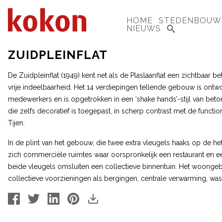
HOME
STEDENBOUW
NIEUWS
ZUIDPLEINFLAT
De Zuidpleinflat (1949) kent net als de Plaslaanflat een zichtbaar 
vrije indeelbaarheid. Het 14 verdiepingen tellende gebouw is ontw
medewerkers en is opgetrokken in een ‘shake hands’-stijl van beton,
die zelfs decoratief is toegepast, in scherp contrast met de functio
Tijen.
In de plint van het gebouw, die twee extra vleugels haaks op de 
zich commerciële ruimtes waar oorspronkelijk een restaurant en
beide vleugels omsluiten een collectieve binnentuin. Het woonge
collectieve voorzieningen als bergingen, centrale verwarming, wa