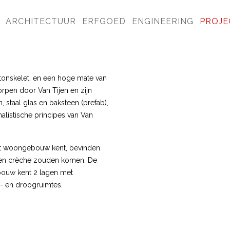
ARCHITECTUUR
ERFGOED
ENGINEERING
PROJE
betonskelet, en een hoge mate van
orpen door Van Tijen en zijn
 staal glas en baksteen (prefab),
nalistische principes van Van
het woongebouw kent, bevinden
 een crèche zouden komen. De
bouw kent 2 lagen met
s- en droogruimtes.