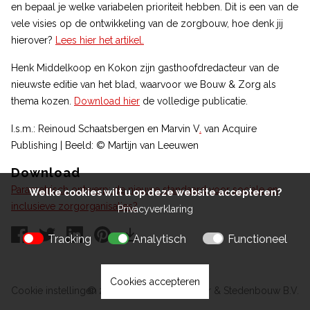
en bepaal je welke variabelen prioriteit hebben. Dit is een van de
vele visies op de ontwikkeling van de zorgbouw, hoe denk jij
hierover?
Lees hier het artikel.
Henk Middelkoop en Kokon zijn gasthoofdredacteur van de
nieuwste editie van het blad, waarvoor we Bouw & Zorg als
thema kozen.
Download hier
de volledige publicatie.
I.s.m.: Reinoud Schaatsbergen en Marvin V
.
van Acquire
Publishing | Beeld: © Martijn van Leeuwen
Download
Parametrisch ontwerp: de nieuwe standaard voor sociale en
Welke cookies wilt u op deze website accepteren?
inclusieve zorgorganisaties?
Privacyverklaring
Tracking
Analytisch
Functioneel
Cookies accepteren
Cookie instellingen
© 2026 Kokon Architectuur & Stedenbouw B.V.