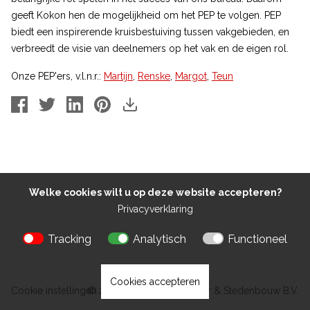
geeft Kokon hen de mogelijkheid om het PEP te volgen. PEP
biedt een inspirerende kruisbestuiving tussen vakgebieden, en
verbreedt de visie van deelnemers op het vak en de eigen rol.
Onze PEP'ers, v.l.n.r.:
Martijn
,
Renske
,
Margot
,
Teun
Welke cookies wilt u op deze website accepteren?
Privacyverklaring
Tracking
Analytisch
Functioneel
Cookies accepteren
Cookie instellingen
© 2026 Kokon Architectuur & Stedenbouw B.V.