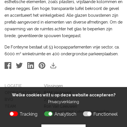
esthetische elementen, zoals pilasters, vrijstaande kolommen en
diepe negges. Een hoge, transparante luifel bekroont de gevel
en accentueert het winkelgebied. Alle glazen bouwstenen zijn
prefab aangevoerd in elementen van diverse afmetingen. Om de
opwarming van de ruimtes achter het glas te beperken zijn
brede, geventileerde spouwen toegepast.
De Fonteyne bestaat uit 53 koopappartementen vrije sector, ca.
6000 m² winkelruimte en 400 ondergrondse parkeerplaatsen.
LOCATIE
Vlissingen
OPDRACHTGEVER
BAM Vastgoed
Welke cookies wilt u op deze website accepteren?
BVO
27.100 m²
Privacyverklaring
TEAM
Ron Van Leeuwen
partner / architect / stedenbouwkundige
Tracking
Analytisch
Functioneel