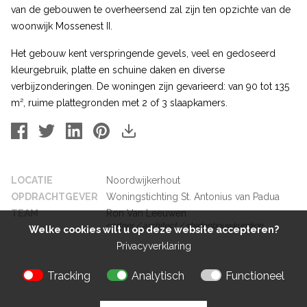
van de gebouwen te overheersend zal zijn ten opzichte van de
woonwijk Mossenest II.
Het gebouw kent verspringende gevels, veel en gedoseerd
kleurgebruik, platte en schuine daken en diverse
verbijzonderingen. De woningen zijn gevarieerd: van 90 tot 135
m², ruime plattegronden met 2 of 3 slaapkamers.
LOCATIE
Noordwijkerhout
OPDRACHTGEVER
Woningstichting St. Antonius van Padua
TEAM
Ron Van Leeuwen
partner / architect / stedenbouwkundige
Welke cookies wilt u op deze website accepteren?
Privacyverklaring
Tracking
Analytisch
Functioneel