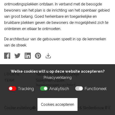
ontmoetingsplekken ontstaan. In verband met de beoogde
bewoners van het plan is de inrichting van het openbaar gebied
van groot belang. Goed herkenbare en toegankelijke en
bruikbare plekken geven de bewoners de mogelijkheid zich te
oriënteren en elkaar te ontmoeten.
De architectuur van de gebouwen speelt in op de kenmerken
van de streek.
Welke cookies wilt u op deze website accepteren?
LOCATIE
Yassıören, Istanbul, Turkije
Privacyverklaring
TEAM
Süleyman Özbek
bureaumanager / architect
Tracking
Analytisch
Functioneel
Cookies accepteren
Cookie instellingen
© 2026 Kokon Architectuur & Stedenbouw B.V.