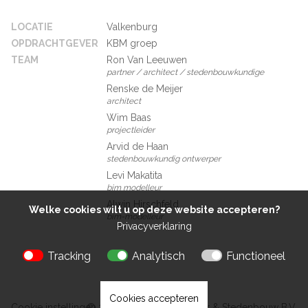
LOCATIE
Valkenburg
OPDRACHTGEVER
KBM groep
TEAM
Ron Van Leeuwen
partner / architect / stedenbouwkundige
Renske de Meijer
architect
Wim Baas
projectleider
Arvid de Haan
stedenbouwkundig ontwerper
Levi Makatita
bim modelleur
Alwin Hirschfeld
Welke cookies wilt u op deze website accepteren?
bim-modelleur
Privacyverklaring
Tracking
Analytisch
Functioneel
Cookies accepteren
Cookie instellingen
© 2026 Kokon Architectuur & Stedenbouw B.V.