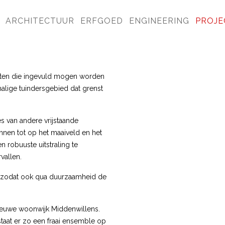
ARCHITECTUUR
ERFGOED
ENGINEERING
PROJE
aten die ingevuld mogen worden
malige tuindersgebied dat grenst
s van andere vrijstaande
nen tot op het maaiveld en het
 robuuste uitstraling te
vallen.
, zodat ook qua duurzaamheid de
nieuwe woonwijk Middenwillens.
taat er zo een fraai ensemble op